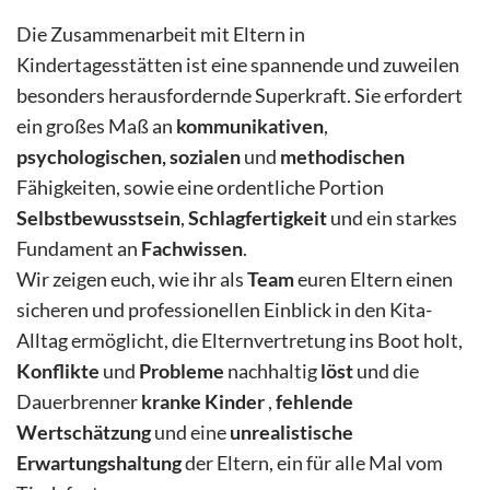
Die Zusammenarbeit mit Eltern in
Kindertagesstätten ist eine spannende und zuweilen
besonders herausfordernde Superkraft. Sie erfordert
ein großes Maß an
kommunikativen
,
psychologischen, sozialen
und
methodischen
Fähigkeiten, sowie eine ordentliche Portion
Selbstbewusstsein
,
Schlagfertigkeit
und ein starkes
Fundament an
Fachwissen
.
Wir zeigen euch, wie ihr als
Team
euren Eltern einen
sicheren und professionellen Einblick in den Kita-
Alltag ermöglicht, die Elternvertretung ins Boot holt,
Konflikte
und
Probleme
nachhaltig
löst
und die
Dauerbrenner
kranke Kinder
,
fehlende
Wertschätzung
und eine
unrealistische
Erwartungshaltung
der Eltern, ein für alle Mal vom