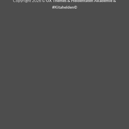
Copyright 2026 ©
UX Themes & Heldentaten Akademie &
#Kitahelden©