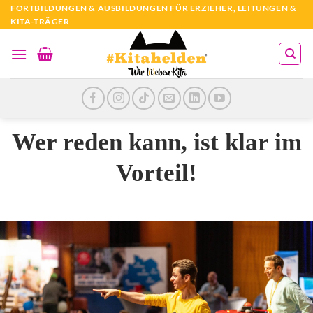
Zum
FORTBILDUNGEN & AUSBILDUNGEN FÜR ERZIEHER, LEITUNGEN &
KITA-TRÄGER
Inhalt
springen
Wer
reden
kann, ist klar im
Vorteil!