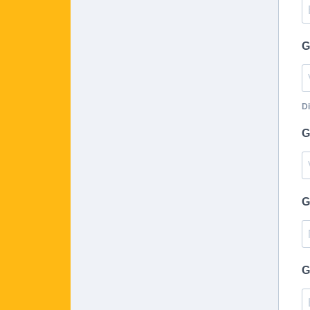
G
Di
G
G
G