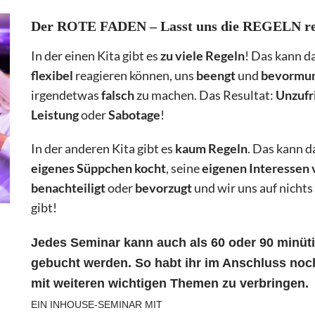
Der ROTE FADEN – Lasst uns die REGELN re
In der einen Kita gibt es
zu viele Regeln
! Das kann d
flexibel
reagieren können, uns
beengt
und
bevormu
irgendetwas
falsch
zu machen. Das Resultat:
Unzufr
Leistung
oder
Sabotage
!
In der anderen Kita gibt es
kaum Regeln
. Das kann d
eigenes Süppchen kocht
, seine
eigenen Interessen 
benachteiligt
oder
bevorzugt
und wir uns auf nichts
gibt!
Jedes Seminar kann auch als 60 oder 90 minüti
gebucht werden. So habt ihr im Anschluss noc
mit weiteren wichtigen Themen zu verbringen.
EIN INHOUSE-SEMINAR MIT