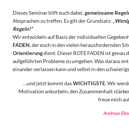
Dieses Seminar hilft euch dabei,
gemeinsame Regel
Absprachen zu treffen. Es gilt der Grundsatz: „
Wenige
Regeln!“
Wir entwickeln auf Basis der individuellen Gegebenh
FADEN
, der euch in den vielen herausfordernden Sit
Orientierung
dient. Dieser ROTE FADEN ist genau die
aufgeführten Probleme zu umgehen. Was daraus entst
einander verlassen kann und selbst in den schwierig
…und jetzt kommt das
WICHTIGSTE
: Wir werd
Motivation ankurbeln, den Zusammenhalt stärken 
freue mich au
Andreas Ebe