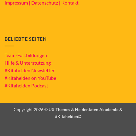
Impressum |
Datenschutz |
Kontakt
BELIEBTE SEITEN
Team-Fortbildungen
Hilfe & Unterstützung
#Kitahelden Newsletter
#Kitahelden on YouTube
#Kitahelden Podcast
Copyright 2026 ©
UX Themes & Heldentaten Akademie &
#Kitahelden©