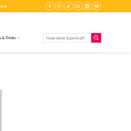
ÄGER
Suchen
s & Tricks
nach: