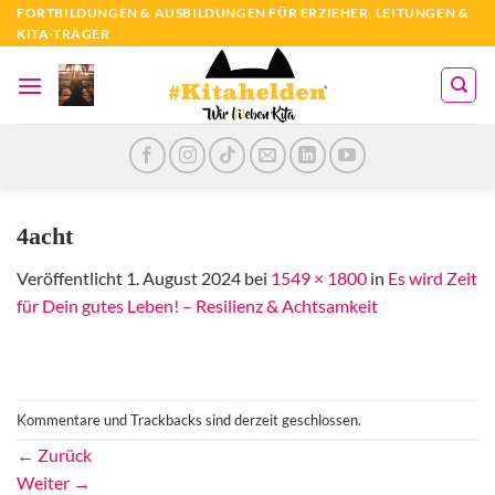
Zum
FORTBILDUNGEN & AUSBILDUNGEN FÜR ERZIEHER, LEITUNGEN &
KITA-TRÄGER
Inhalt
springen
4acht
Veröffentlicht
1. August 2024
bei
1549 × 1800
in
Es wird Zeit
für Dein gutes Leben! – Resilienz & Achtsamkeit
Kommentare und Trackbacks sind derzeit geschlossen.
←
Zurück
Weiter
→