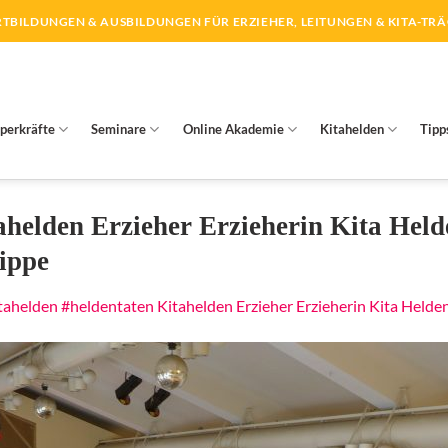
TBILDUNGEN & AUSBILDUNGEN FÜR ERZIEHER, LEITUNGEN & KITA-TR
perkräfte
Seminare
Online Akademie
Kitahelden
Tipp
tahelden Erzieher Erzieherin Kita Hel
ippe
tahelden #heldentaten Kitahelden Erzieher Erzieherin Kita Held