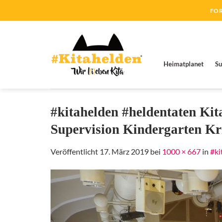
Zum
FOR
Inhalt
springen
Heimatplanet
Su
#kitahelden #heldentaten Ki
Supervision Kindergarten Kr
Veröffentlicht
17. März 2019
bei
1000 × 667
in
#ki