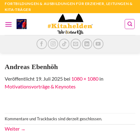
Zum
FORTBILDUNGEN & AUSBILDUNGEN FÜR ERZIEHER, LEITUNGEN &
KITA-TRÄGER
Inhalt
springen
Andreas Ebenhöh
Veröffentlicht
19. Juli 2025
bei
1080 × 1080
in
Motivationsvorträge & Keynotes
Kommentare und Trackbacks sind derzeit geschlossen.
Weiter
→