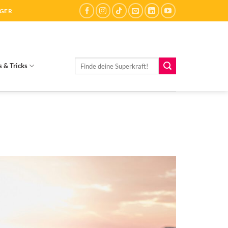
ÄGER
Suchen
s & Tricks
nach: