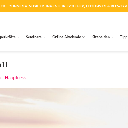
TBILDUNGEN & AUSBILDUNGEN FÜR ERZIEHER, LEITUNGEN & KITA-TR
perkräfte
Seminare
Online Akademie
Kitahelden
Tipp
n11
ect Happiness