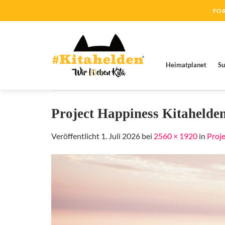
Zum
FOR
Inhalt
springen
Heimatplanet
Su
Project Happiness Kitahelde
Veröffentlicht
1. Juli 2026
bei
2560 × 1920
in
Proj