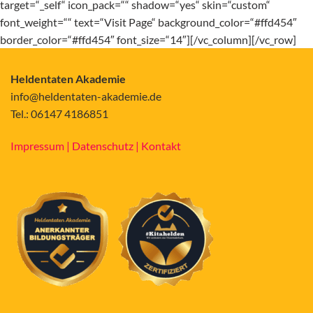
target=“_self“ icon_pack=““ shadow=“yes“ skin=“custom“
font_weight=““ text=“Visit Page“ background_color=“#ffd454″
border_color=“#ffd454″ font_size=“14″][/vc_column][/vc_row]
Heldentaten Akademie
info@heldentaten-akademie.de
Tel.: 06147 4186851
Impressum |
Datenschutz |
Kontakt