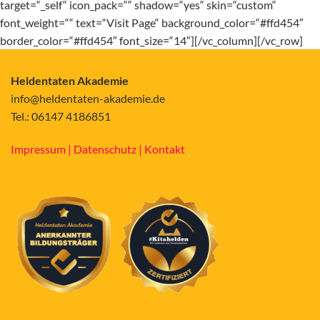
target=“_self“ icon_pack=““ shadow=“yes“ skin=“custom“
font_weight=““ text=“Visit Page“ background_color=“#ffd454″
border_color=“#ffd454″ font_size=“14″][/vc_column][/vc_row]
Heldentaten Akademie
info@heldentaten-akademie.de
Tel.: 06147 4186851
Impressum |
Datenschutz |
Kontakt