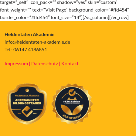
target=“_self“ icon_pack=““ shadow=“yes“ skin=“custom“
font_weight=““ text=“Visit Page“ background_color=“#ffd454″
border_color=“#ffd454″ font_size=“14″][/vc_column][/vc_row]
Heldentaten Akademie
info@heldentaten-akademie.de
Tel.: 06147 4186851
Impressum |
Datenschutz |
Kontakt