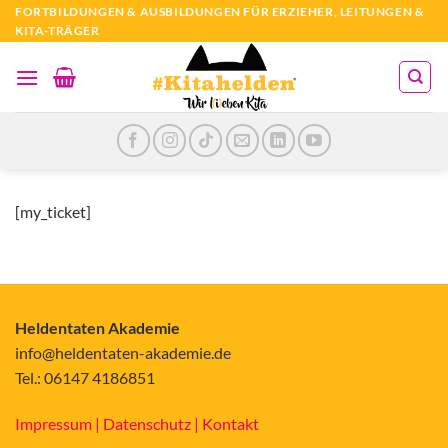
Zum
FORTBILDUNGEN & AUSBILDUNGEN FÜR ERZIEHER, LEITUNGEN &
KITA-TRÄGER
Inhalt
springen
[my_ticket]
Heldentaten Akademie
info@heldentaten-akademie.de
Tel.: 06147 4186851
Impressum |
Datenschutz |
Kontakt