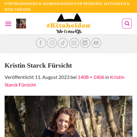
Zum
FORTBILDUNGEN & AUSBILDUNGEN FÜR ERZIEHER, LEITUNGEN &
KITA-TRÄGER
Inhalt
springen
Kristin Starck Fürsicht
Veröffentlicht
11. August 2023
bei
1408 × 1406
in
Kristin
Starck Fürsicht