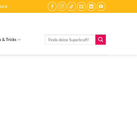
ÄGER
Suchen
s & Tricks
nach: