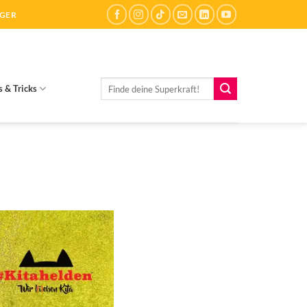
ÄGER
Suchen
s & Tricks
nach: