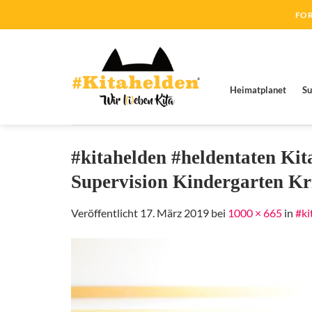
Zum
FOR
Inhalt
springen
Heimatplanet
Su
#kitahelden #heldentaten Ki
Supervision Kindergarten Kr
Veröffentlicht
17. März 2019
bei
1000 × 665
in
#ki