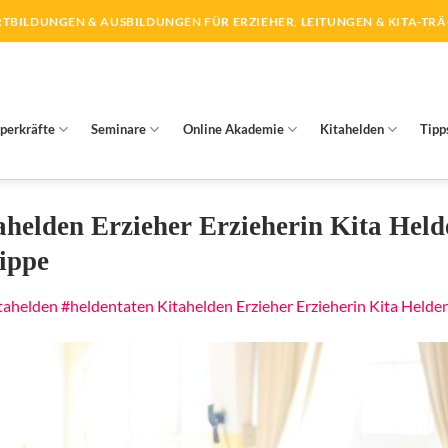
TBILDUNGEN & AUSBILDUNGEN FÜR ERZIEHER, LEITUNGEN & KITA-TR
perkräfte
Seminare
Online Akademie
Kitahelden
Tipp
tahelden Erzieher Erzieherin Kita Hel
ippe
tahelden #heldentaten Kitahelden Erzieher Erzieherin Kita Held