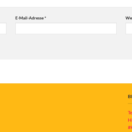
E-Mail-Adresse
*
Web
B
T
H
#