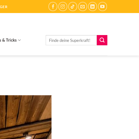
ÄGER
Suchen
s & Tricks
nach: