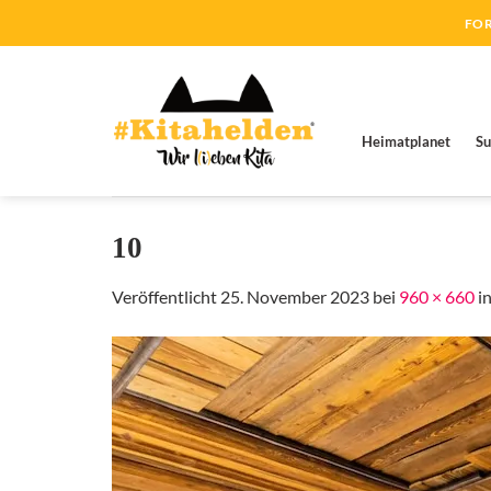
Zum
FOR
Inhalt
springen
Heimatplanet
Su
10
Veröffentlicht
25. November 2023
bei
960 × 660
i