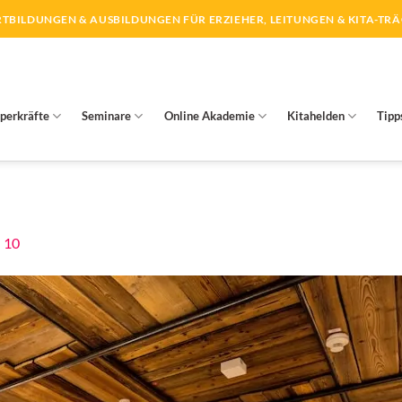
TBILDUNGEN & AUSBILDUNGEN FÜR ERZIEHER, LEITUNGEN & KITA-TR
perkräfte
Seminare
Online Akademie
Kitahelden
Tipp
n
10