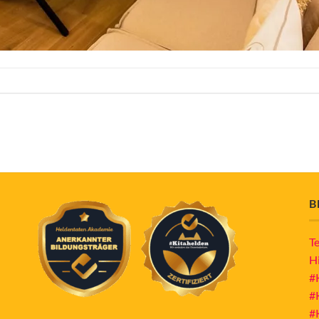
B
T
H
#
#
#