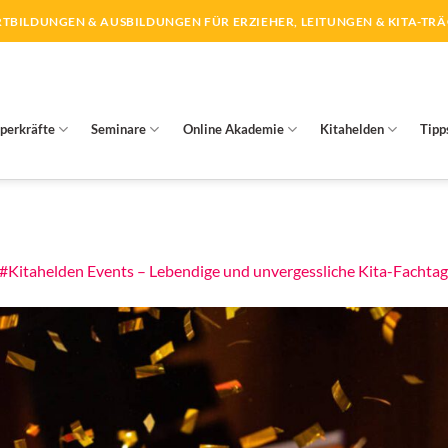
TBILDUNGEN & AUSBILDUNGEN FÜR ERZIEHER, LEITUNGEN & KITA-TR
perkräfte
Seminare
Online Akademie
Kitahelden
Tipp
#Kitahelden Events – Lebendige und unvergessliche Kita-Fachta