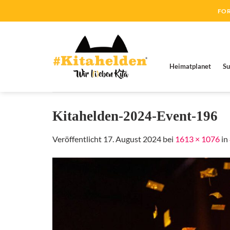
Zum
FOR
Inhalt
springen
Heimatplanet
Su
Kitahelden-2024-Event-196
Veröffentlicht
17. August 2024
bei
1613 × 1076
in