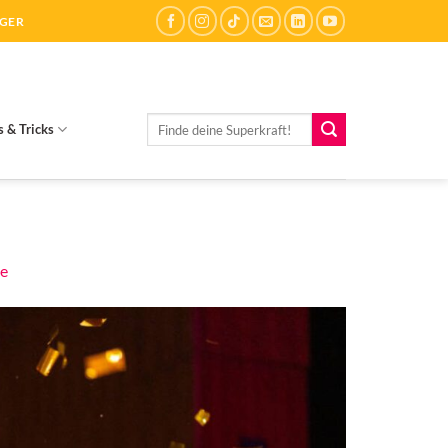
ÄGER
Suchen
s & Tricks
nach:
ge